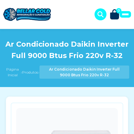
0
Ar Condicionado Daikin Inverter
Full 9000 Btus Frio 220v R-32
Página
Ar Condicionado Daikin Inverter Full
›
›
Produtos
Inicial
9000 Btus Frio 220v R-32