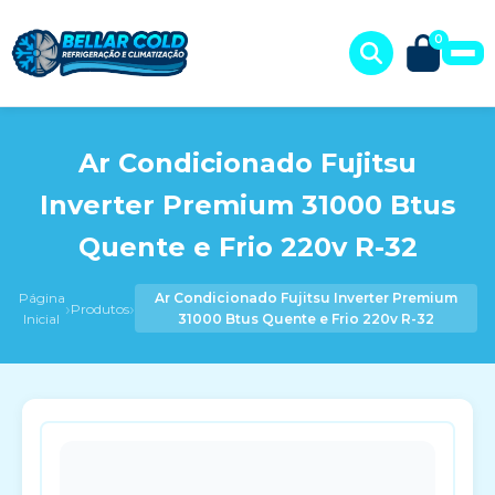
0
Ar Condicionado Fujitsu
Inverter Premium 31000 Btus
Quente e Frio 220v R-32
Página
Ar Condicionado Fujitsu Inverter Premium
›
›
Produtos
Inicial
31000 Btus Quente e Frio 220v R-32