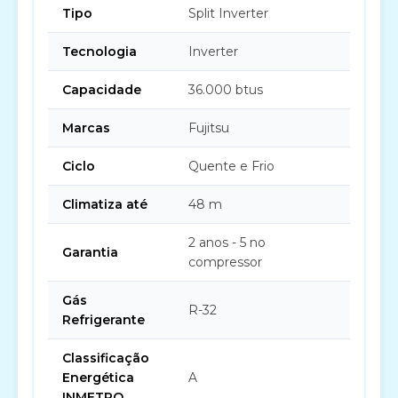
Tipo
Split Inverter
Tecnologia
Inverter
Capacidade
36.000 btus
Marcas
Fujitsu
Ciclo
Quente e Frio
Climatiza até
48 m
2 anos - 5 no
Garantia
compressor
Gás
R-32
Refrigerante
Classificação
Energética
A
INMETRO