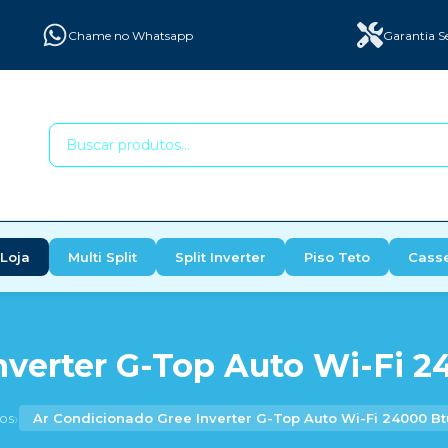
Chame no Whatsapp
Garantia S
Loja
Multi Split
Split Inverter
Piso Teto
Cass
verter G-Top Auto Wi-Fi 2
›
os
Ar Condicionado Gree Inverter G-Top Auto Wi-Fi 24000 Bt