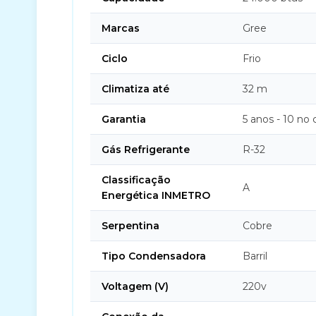
Marcas
Gree
Ciclo
Frio
Climatiza até
32 m
Garantia
5 anos - 10 no
Gás Refrigerante
R-32
Classificação
A
Energética INMETRO
Serpentina
Cobre
Tipo Condensadora
Barril
Voltagem (V)
220v