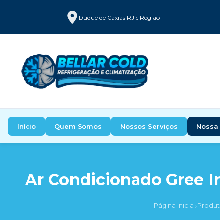
Duque de Caxias RJ e Região
Início
Quem Somos
Nossos Serviços
Nossa 
Ar Condicionado Gree In
›
Página Inicial
Produt