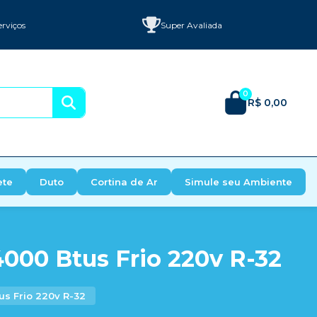
erviços
Super Avaliada
0
R$ 0,00
ete
Duto
Cortina de Ar
Simule seu Ambiente
4000 Btus Frio 220v R-32
us Frio 220v R-32