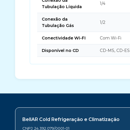
Conexão da
1/4
Tubulação Líquida
Conexão da
1/2
Tubulação Gás
Conectividade Wi-FI
Com Wi-Fi
Disponível no CD
CD-MS, CD-ES
BellAR Cold Refrigeração e Climatização
CNPJ: 24.392.079/0001-01