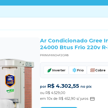
Ar Condicionado Gree I
24000 Btus Frio 220v R
PRINVHIW24F2GR8
Inverter
Frio
Cobre
R$ 4.302,55
por
no pix
ou R$ 4.529,00
em 10x de R$ 452,90 s/ juros