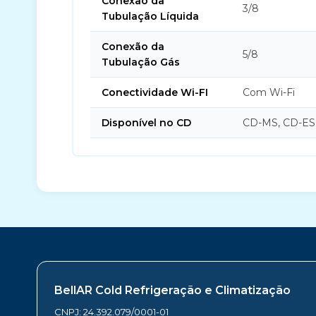
Conexão da
3/8
Tubulação Líquida
Conexão da
5/8
Tubulação Gás
Conectividade Wi-FI
Com Wi-Fi
Disponível no CD
CD-MS, CD-ES
BellAR Cold Refrigeração e Climatização
CNPJ: 24.392.079/0001-01