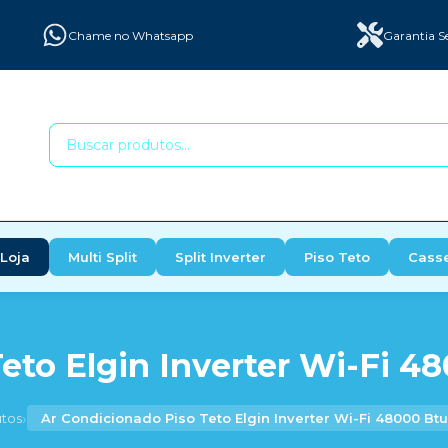
Chame no Whatsapp
Garantia S
Loja
Multi Split
Split Inverter
Piso Teto
Cass
eto Elgin Inverter Wi-Fi 48
›
tos
Ar Condicionado Piso Teto Elgin Inverter Wi-Fi 48000 Btu