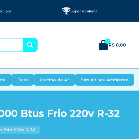
erviços
Super Avaliada
0
R$ 0,00
ete
Duto
Cortina de Ar
Simule seu Ambiente
000 Btus Frio 220v R-32
s Frio 220v R-32