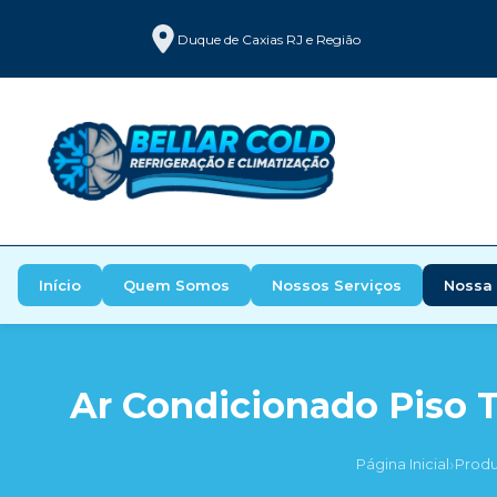
Duque de Caxias RJ e Região
Início
Quem Somos
Nossos Serviços
Nossa 
Ar Condicionado Piso T
›
Página Inicial
Produ