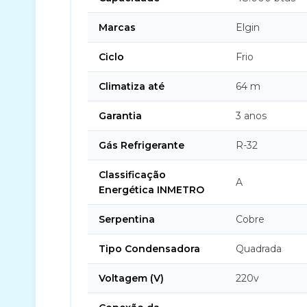
Marcas
Elgin
Ciclo
Frio
Climatiza até
64 m
Garantia
3 anos
Gás Refrigerante
R-32
Classificação
A
Energética INMETRO
Serpentina
Cobre
Tipo Condensadora
Quadrada
Voltagem (V)
220v