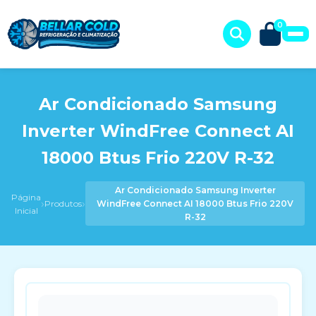
0
Ar Condicionado Samsung
Inverter WindFree Connect AI
18000 Btus Frio 220V R-32
Ar Condicionado Samsung Inverter
Página
›
›
Produtos
WindFree Connect AI 18000 Btus Frio 220V
Inicial
R-32